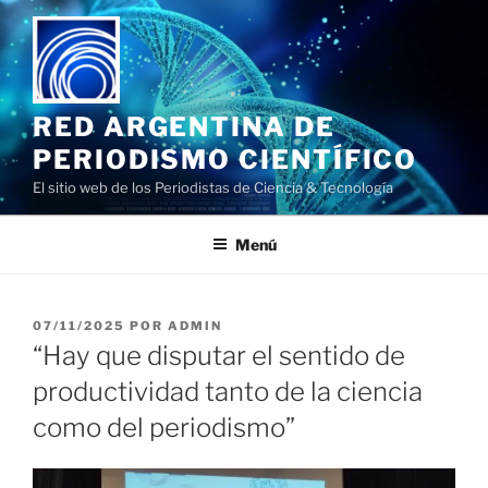
Saltar
al
contenido
RED ARGENTINA DE
PERIODISMO CIENTÍFICO
El sitio web de los Periodistas de Ciencia & Tecnología
Menú
PUBLICADO
07/11/2025
POR
ADMIN
EL
“Hay que disputar el sentido de
productividad tanto de la ciencia
como del periodismo”