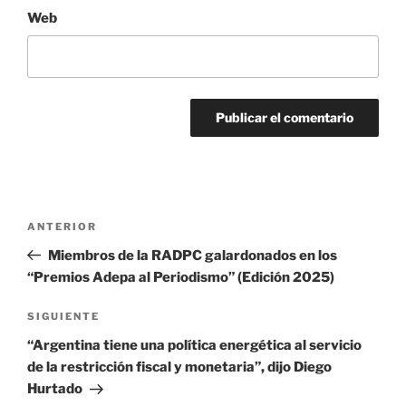
Web
Navegación
Entrada
ANTERIOR
de
anterior:
Miembros de la RADPC galardonados en los
entradas
“Premios Adepa al Periodismo” (Edición 2025)
Siguiente
SIGUIENTE
entrada
“Argentina tiene una política energética al servicio
de la restricción fiscal y monetaria”, dijo Diego
Hurtado