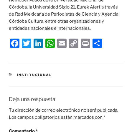
Hemoderivados de la Universidad Nacional de
Córdoba, la Universidad Siglo 21, Eurek Alert a través
de Red Mexicana de Periodistas de Ciencia y Agencia
Córdoba Cultura, entre otras organizaciones y
entidades nacionales e internacionales.
F
T
Li
W
E
C
P
C
a
w
n
h
m
o
ri
o
c
itt
k
at
ai
p
nt
m
e
er
e
s
l
y
p
CATEGORÍAS
INSTITUCIONAL
b
dI
A
Li
ar
o
n
p
n
tir
o
p
k
Deja una respuesta
k
Tu dirección de correo electrónico no será publicada.
Los campos obligatorios están marcados con
*
Comentario
*