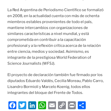
La Red Argentina de Periodismo Científico se formalizó
en 2008, en la actualidad cuenta con más de ochenta
miembros estables provenientes de todo el país,
mantiene intercambios con organizaciones de
similares características a nivel mundial, y está
comprometida en contribuir a la capacitación
profesional y a la reflexión crítica acerca de la relación
entre ciencia, medios y sociedad. Asimismo, es
integrante de la prestigiosa World Federation of
Science Journalists (WFSJ).
El proyecto de declaración también fue firmado por los
diputados Eduardo Valdés, Cecilia Moreau, Pablo Carro,
Lisandro Bormioli y Marcelo Koenig, todos ellos
integrantes del bloque del Frente de Todos.
F
T
Li
W
E
C
P
C