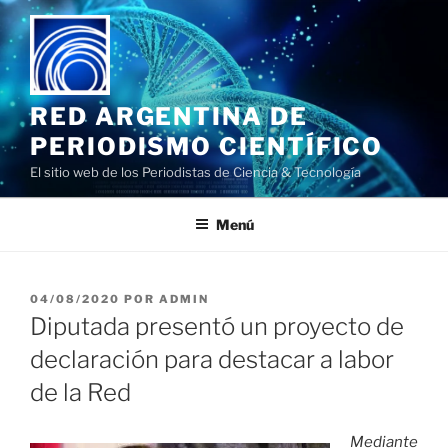
Saltar
al
contenido
RED ARGENTINA DE
PERIODISMO CIENTÍFICO
El sitio web de los Periodistas de Ciencia & Tecnología
Menú
PUBLICADO
04/08/2020
POR
ADMIN
EL
Diputada presentó un proyecto de
declaración para destacar a labor
de la Red
Mediante