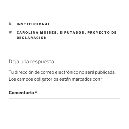
a
w
n
h
m
o
ri
o
c
itt
k
at
ai
p
nt
m
e
er
e
s
l
y
p
CATEGORÍAS
INSTITUCIONAL
b
dI
A
Li
ar
ETIQUETAS
CAROLINA MOISÉS
,
DIPUTADOS
,
PROYECTO DE
o
n
p
n
tir
DECLARACIÓN
o
p
k
k
Deja una respuesta
Tu dirección de correo electrónico no será publicada.
Los campos obligatorios están marcados con
*
Comentario
*