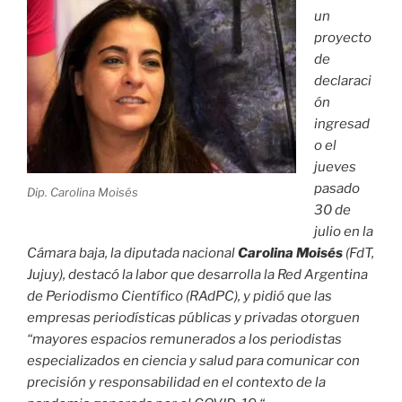
un
proyecto
de
declaraci
ón
ingresad
o el
jueves
pasado
Dip. Carolina Moisés
30 de
julio en la
Cámara baja, la diputada nacional
Carolina Moisés
(FdT,
Jujuy), destacó la labor que desarrolla la Red Argentina
de Periodismo Científico (RAdPC), y pidió que las
empresas periodísticas públicas y privadas otorguen
“mayores espacios remunerados a los periodistas
especializados en ciencia y salud para comunicar con
precisión y responsabilidad en el contexto de la