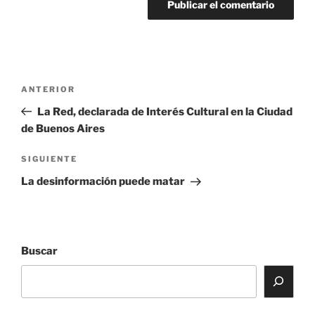
Navegación
Entrada
ANTERIOR
de
anterior:
La Red, declarada de Interés Cultural en la Ciudad
entradas
de Buenos Aires
Siguiente
SIGUIENTE
entrada
La desinformación puede matar
Buscar