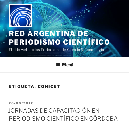
Saltar
al
contenido
RED ARGENTINA DE
PERIODISMO CIENTÍFICO
El sitio web de los Periodistas de Ciencia & Tecnología
Menú
ETIQUETA:
CONICET
PUBLICADO
26/08/2016
EL
JORNADAS DE CAPACITACIÓN EN
PERIODISMO CIENTÍFICO EN CÓRDOBA