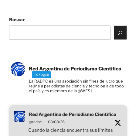
a
w
n
h
m
o
ri
o
PERIODISMO
c
itt
k
at
ai
p
nt
m
CIENTÍFICO
e
er
e
s
l
y
p
EN
Buscar
CÓRDOBA»
b
dI
A
Li
ar
o
n
p
n
tir
o
p
k
k
Red Argentina de Periodismo Científico
Seguir
La RADPC es una asociación sin fines de lucro que
reúne a periodistas de ciencia y tecnología de todo
el país y es miembro de la @WFSJ
Red Argentina de Periodismo Científico
@radpc
·
08/08/26
Cuando la ciencia encuentra sus límites