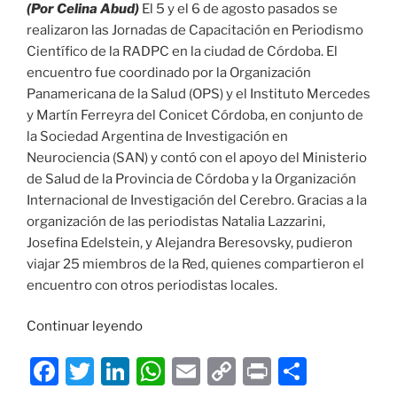
(Por Celina Abud)
El 5 y el 6 de agosto pasados se
realizaron las Jornadas de Capacitación en Periodismo
Científico de la RADPC en la ciudad de Córdoba. El
encuentro fue coordinado por la Organización
Panamericana de la Salud (OPS) y el Instituto Mercedes
y Martín Ferreyra del Conicet Córdoba, en conjunto de
la Sociedad Argentina de Investigación en
Neurociencia (SAN) y contó con el apoyo del Ministerio
de Salud de la Provincia de Córdoba y la Organización
Internacional de Investigación del Cerebro. Gracias a la
organización de las periodistas Natalia Lazzarini,
Josefina Edelstein, y Alejandra Beresovsky, pudieron
viajar 25 miembros de la Red, quienes compartieron el
encuentro con otros periodistas locales.
«JORNADAS
Continuar leyendo
DE
F
T
Li
W
E
C
P
C
CAPACITACIÓN
EN