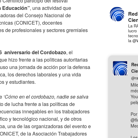
ientífico participó del festival
la Educación”
, una actividad que
Red
ajadoras del Consejo Nacional de
Cien
Técnicas (CONICET), docentes
La RA
des de profesionales y sectores gremiales
lucro
tecno
la @
6
aniversario del Cordobazo
, el
e hizo frente a las polìticas autoritarias
Red
uso una jornada de acción por la defensa
Cie
ica, los derechos laborales y una vida
@ra
os y estudiantes.
Mil
méd
ue
‘Cómo en el cordobazo, nadie se salva
You
pel
 de lucha frente a las políticas de
cuencias innegables en los trabajadores
Por
fico y tecnológico nacional, y de otros
@fl
ba, una de las organizadoras del evento e
Med
 CONICET, de la Asociación Trabajadores
Los 