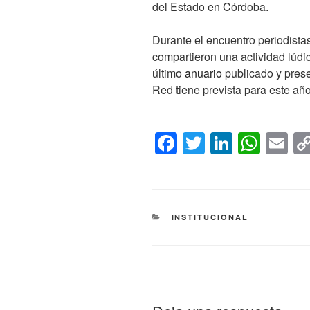
del Estado en Córdoba.
Durante el encuentro periodis
compartieron una actividad lúdic
último
anuario
publicado y prese
Red tiene prevista para este año
F
T
Li
W
E
a
wi
n
h
m
c
tt
k
at
ail
e
er
e
s
CATEGORÍAS
INSTITUCIONAL
b
dI
A
o
n
p
o
p
k