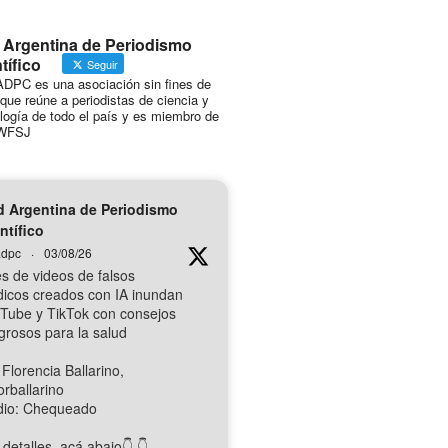
 Argentina de Periodismo
tífico
Seguir
DPC es una asociación sin fines de
 que reúne a periodistas de ciencia y
logía de todo el país y es miembro de
WFSJ
 Argentina de Periodismo
ntífico
dpc
·
03/08/26
es de videos de falsos
icos creados con IA inundan
Tube y TikTok con consejos
igrosos para la salud
 Florencia Ballarino,
orballarino
io: Chequeado
detalles, acá abajo👇️ 👇️