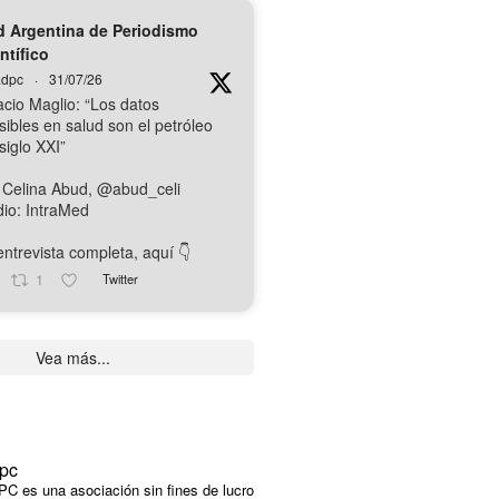
 Argentina de Periodismo
ntífico
dpc
·
31/07/26
acio Maglio: “Los datos
sibles en salud son el petróleo
siglo XXI”
 Celina Abud, @abud_celi
io: IntraMed
ntrevista completa, aquí 👇️
1
Twitter
Vea más...
pc
C es una asociación sin fines de lucro