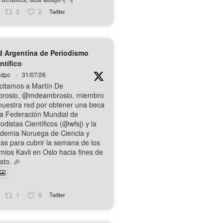
2
2
Twitter
 Argentina de Periodismo
ntífico
dpc
·
31/07/26
icitamos a Martín De
rosio, @mdeambrosio, miembro
nuestra red por obtener una beca
la Federación Mundial de
odistas Científicos (@wfsj) y la
demia Noruega de Ciencia y
ras para cubrir la semana de los
mios Kavli en Oslo hacia fines de
sto. 🎉
1
9
Twitter