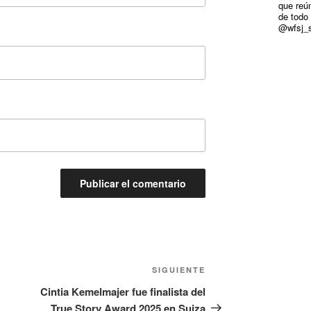
que reún
de todo
@wfsj_s
Siguiente
SIGUIENTE
entrada
Cintia Kemelmajer fue finalista del
True Story Award 2025 en Suiza