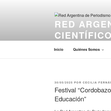
Saltar
al
contenido
RED ARGEN
CIENTÍFIC
El sitio web de los Periodistas 
Inicio
Quiénes Somos
PUBLICADO
30/05/2025
POR
CECILIA FERN
EL
Festival “Cordobazo 
Educación”