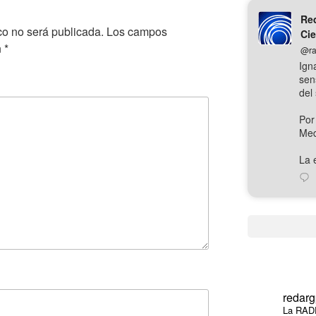
Red
co no será publicada.
Los campos
Cie
n
*
@ra
Ign
sen
del 
Por
Med
La e
redarg
La RADP