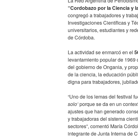
La Red Argentina de Periodismo C
“Cordobazo por la Ciencia y 
congregó a trabajadores y trab
Investigaciones Científicas y 
universitarios, estudiantes y re
de Córdoba.
La actividad se enmarcó en el
5
levantamiento popular de 1969 qu
del gobierno de Ongania, y prop
de la ciencia, la educación públ
digna para trabajadores, jubilad
“Uno de los lemas del festival f
solo’
porque se da en un contexto
ajustes que han generado conse
y trabajadoras del sistema cientí
sectores”, comentó María Córdo
integrante de Junta Interna de