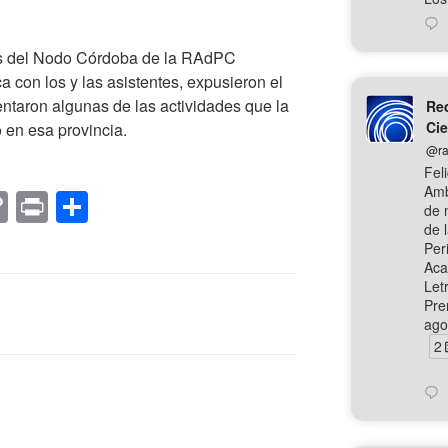
tas del Nodo Córdoba de la RAdPC
a con los y las asistentes, expusieron el
ntaron algunas de las actividades que la
Red
Cie
 en esa provincia.
@ra
Fel
Amb
C
Pr
C
de 
o
in
o
de 
Peri
p
t
m
Aca
Let
y
p
Pre
Li
ar
ago
2
n
tir
k