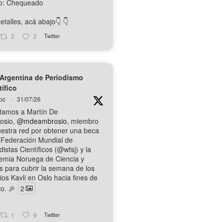
o: Chequeado
talles, acá abajo👇️ 👇️
2
2
Twitter
Argentina de Periodismo
tífico
pc
·
31/07/26
itamos a Martín De
osio,
@mdeambrosio
, miembro
estra red por obtener una beca
 Federación Mundial de
distas Científicos (@wfsj) y la
emia Noruega de Ciencia y
s para cubrir la semana de los
os Kavli en Oslo hacia fines de
o. 🎉
2
1
9
Twitter