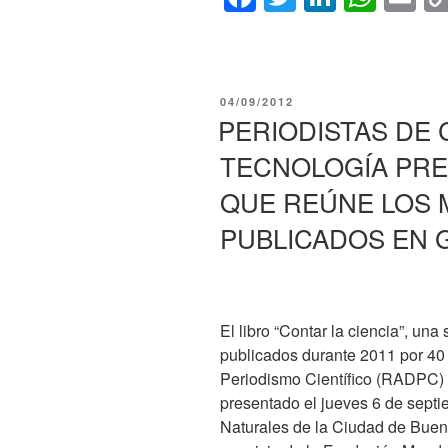
2012
a
wi
n
h
m
–
c
tt
k
at
ail
DE
e
er
e
s
LOS
PUBLICADO
04/09/2012
LABORATOR
b
dI
A
EL
PERIODISTAS DE 
A
o
n
p
LA
TECNOLOGÍA PRE
o
p
REDACCIÓN
QUE REÚNE LOS 
k
PUBLICADOS EN 
El libro “Contar la ciencia”, una
publicados durante 2011 por 40 
Periodismo Científico (RADPC) e
presentado el jueves 6 de sept
Naturales de la Ciudad de Bueno