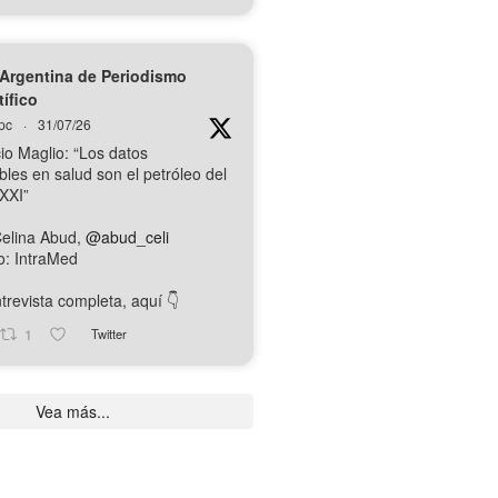
Argentina de Periodismo
tífico
pc
·
31/07/26
io Maglio: “Los datos
bles en salud son el petróleo del
 XXI”
Celina Abud,
@abud_celi
o: IntraMed
trevista completa, aquí 👇️
1
Twitter
Vea más...