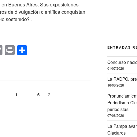
ro en Buenos Aires. Sus exposiciones
bros de divulgación científica conquistan
o sostenido?”.
C
Pr
C
ENTRADAS R
o
in
o
Concurso nacio
p
t
m
01/07/2026
y
p
La RADPC, pre
Li
ar
16/06/2026
Página
Página
Página
7
1
…
6
n
tir
Pronunciamient
Periodismo Cien
k
periodistas
07/06/2026
La Pampa avanz
Glaciares