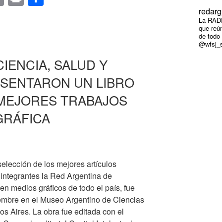
o
in
o
redarg
La RADP
p
t
m
que reún
de todo
y
p
@wfsj_s
IOS
Li
ar
CIENCIA, SALUD Y
n
tir
SENTARON UN LIBRO
k
»
MEJORES TRABAJOS
GRÁFICA
 selección de los mejores artículos
integrantes la Red Argentina de
n medios gráficos de todo el país, fue
iembre en el Museo Argentino de Ciencias
s Aires. La obra fue editada con el