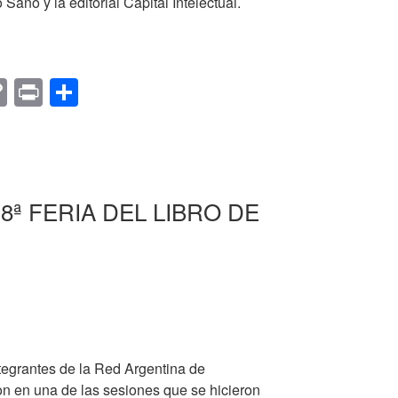
ano y la editorial Capital Intelectual.
AS
C
Pr
C
o
in
o
p
t
m
A
y
p
RON
Li
ar
8ª FERIA DEL LIBRO DE
n
tir
k
S
ntegrantes de la Red Argentina de
ron en una de las sesiones que se hicieron