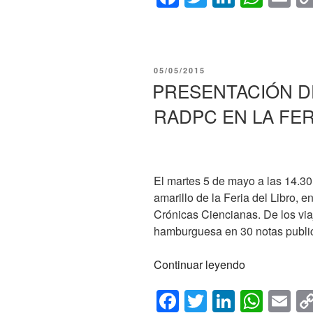
GENÓMICA
a
wi
n
h
m
Y
c
tt
k
at
ail
CÁNCER»
e
er
e
s
PUBLICADO
05/05/2015
b
dI
A
EL
PRESENTACIÓN D
o
n
p
RADPC EN LA FER
o
p
k
El martes 5 de mayo a las 14.30
amarillo de la Feria del Libro, e
Crónicas Ciencianas. De los via
hamburguesa en 30 notas publi
«PRESENTA
Continuar leyendo
DEL
F
T
Li
W
E
ANUARIO