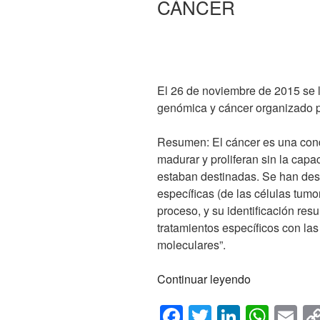
CÁNCER
El 26 de noviembre de 2015 se l
genómica y cáncer organizado 
Resumen: El cáncer es una cond
madurar y proliferan sin la capac
estaban destinadas. Se han des
específicas (de las células tumo
proceso, y su identificación res
tratamientos específicos con las
moleculares”.
«TALLER
Continuar leyendo
DE
F
T
Li
W
E
MEDICINA