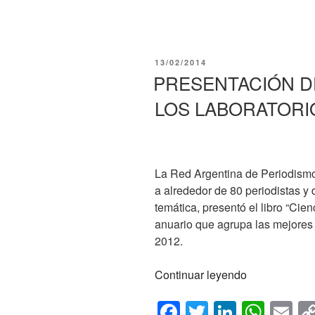
DE
a
wi
n
h
m
LA
c
tt
k
at
ail
RADPC
e
er
e
s
EN
PUBLICADO
13/02/2014
LA
b
dI
A
EL
PRESENTACIÓN DE
FERIA
o
n
p
DEL
LOS LABORATORI
o
p
LIBRO»
k
La Red Argentina de Periodismo
a alrededor de 80 periodistas y
temática, presentó el libro “Cien
anuario que agrupa las mejores 
2012.
«PRESENTA
Continuar leyendo
DEL
F
T
Li
W
E
ANUARIO