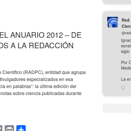
o
in
o
p
t
m
y
p
Red 
Cien
Li
ar
L ANUARIO 2012 – DE
@rad
n
tir
Ignac
OS A LA REDACCIÓN
sensi
k
siglo
Por 
Medi
 Científico (RADPC), entidad que agrupa
 divulgadores especializados en esa
La en
cia en palabras”: la última edición del
notas sobre ciencia publicadas durante
CIÓN
C
Pr
C