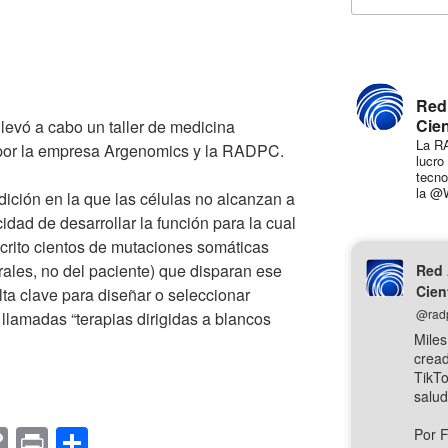
Red
Cien
levó a cabo un taller de medicina
La RA
por la empresa Argenomics y la RADPC.
lucro
tecno
la @
ición en la que las células no alcanzan a
idad de desarrollar la función para la cual
crito cientos de mutaciones somáticas
rales, no del paciente) que disparan ese
Red 
Cien
ulta clave para diseñar o seleccionar
@rad
 llamadas “terapias dirigidas a blancos
Miles
crea
TikTo
salud
C
Pr
C
Por F