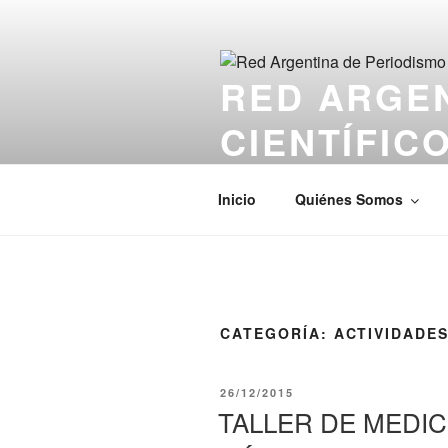
Saltar
al
contenido
RED ARGEN
CIENTÍFIC
El sitio web de los Periodistas 
Inicio
Quiénes Somos
CATEGORÍA:
ACTIVIDADE
PUBLICADO
26/12/2015
EL
TALLER DE MEDIC