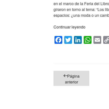
en el marco de la Feria del Lib
giraron en torno al tema: “Los li
espacios: ¿una moda o un cambi
«LA
Continuar leyendo
RADPC
F
T
Li
W
E
EN
LA
a
wi
n
h
m
38ª
c
tt
k
at
ail
FERIA
e
er
e
s
DEL
LIBRO
b
dI
A
Paginación
DE
o
Página
n
p
BUENOS
de
anterior
o
p
AIRES»
entradas
k