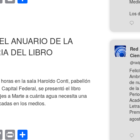
Medi
o
in
o
Los de
p
t
m
y
p
Li
ar
EL ANUARIO DE LA
n
tir
Red 
IA DEL LIBRO
k
Cien
@rad
Felic
Ambr
 horas en la sala Haroldo Conti, pabellón
de nu
n Capital Federal, se presentó el libro
de la
Perio
jes a Marte a cuánta agua necesita una
Acad
cadas en los medios.
Letra
Premi
CIÓN
agost
C
Pr
C