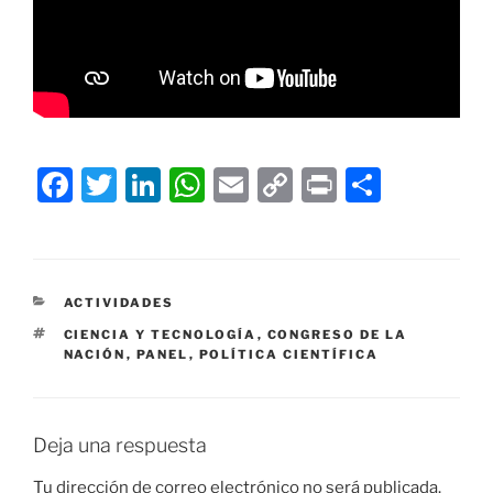
F
T
Li
W
E
C
P
C
a
w
n
h
m
o
ri
o
c
itt
k
at
ai
p
nt
m
e
er
e
s
l
y
p
CATEGORÍAS
ACTIVIDADES
b
dI
A
Li
ar
ETIQUETAS
CIENCIA Y TECNOLOGÍA
,
CONGRESO DE LA
o
n
p
n
tir
NACIÓN
,
PANEL
,
POLÍTICA CIENTÍFICA
o
p
k
k
Deja una respuesta
Tu dirección de correo electrónico no será publicada.