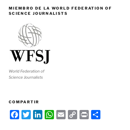
MIEMBRO DE LA WORLD FEDERATION OF
SCIENCE JOURNALISTS
World Federation of
Science Journalists
COMPARTIR
F
T
Li
W
E
C
P
C
a
w
n
h
m
o
ri
o