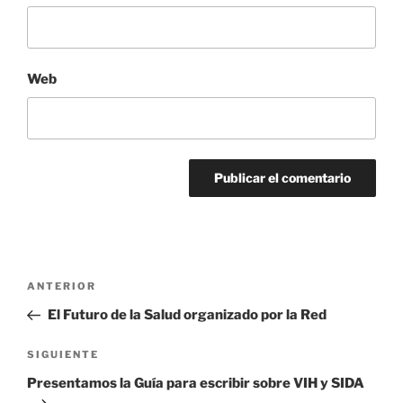
Web
Navegación
Entrada
ANTERIOR
de
anterior:
El Futuro de la Salud organizado por la Red
entradas
Siguiente
SIGUIENTE
entrada
Presentamos la Guía para escribir sobre VIH y SIDA