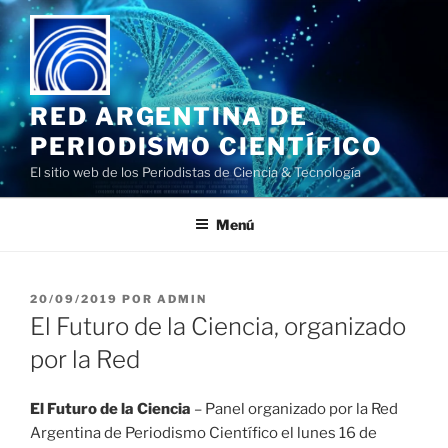
Saltar
al
contenido
RED ARGENTINA DE
PERIODISMO CIENTÍFICO
El sitio web de los Periodistas de Ciencia & Tecnología
Menú
PUBLICADO
20/09/2019
POR
ADMIN
EL
El Futuro de la Ciencia, organizado
por la Red
El Futuro de la Ciencia
– Panel organizado por la Red
Argentina de Periodismo Científico el lunes 16 de