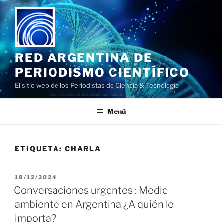
Saltar
al
contenido
RED ARGENTINA DE
PERIODISMO CIENTÍFICO
El sitio web de los Periodistas de Ciencia & Tecnología
Menú
ETIQUETA:
CHARLA
PUBLICADO
18/12/2024
EL
Conversaciones urgentes : Medio
ambiente en Argentina ¿A quién le
importa?