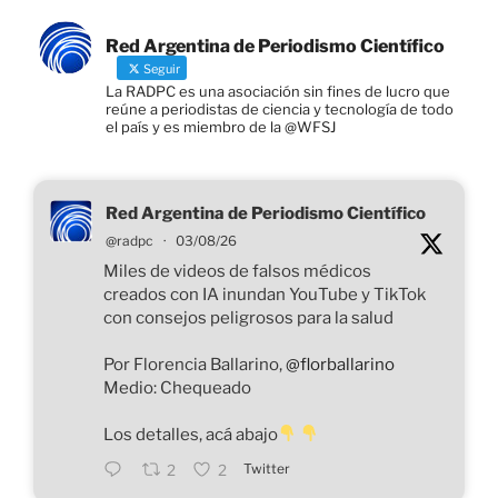
k
Red Argentina de Periodismo Científico
Seguir
La RADPC es una asociación sin fines de lucro que
reúne a periodistas de ciencia y tecnología de todo
el país y es miembro de la @WFSJ
Red Argentina de Periodismo Científico
@radpc
·
03/08/26
Miles de videos de falsos médicos
creados con IA inundan YouTube y TikTok
con consejos peligrosos para la salud
Por Florencia Ballarino,
@florballarino
Medio: Chequeado
Los detalles, acá abajo
Twitter
2
2