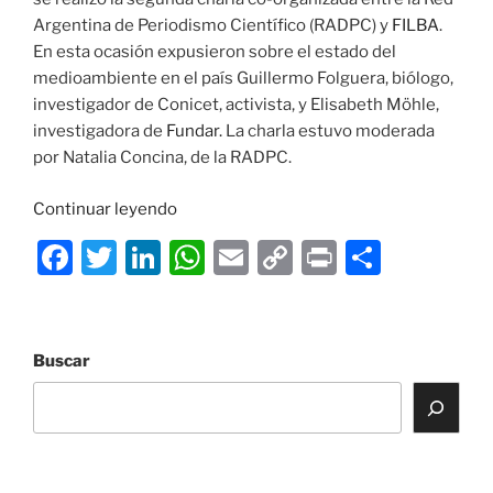
Argentina de Periodismo Científico (RADPC) y
FILBA
.
En esta ocasión expusieron sobre el estado del
medioambiente en el país Guillermo Folguera, biólogo,
investigador de Conicet, activista, y Elisabeth Möhle,
investigadora de
Fundar.
La charla estuvo moderada
por Natalia Concina, de la RADPC.
«Conversaciones
Continuar leyendo
urgentes
F
T
Li
W
E
C
P
C
:
a
w
n
h
m
o
ri
o
Medio
ambiente
c
itt
k
at
ai
p
nt
m
en
e
er
e
s
l
y
p
Buscar
Argentina
b
dI
A
Li
ar
¿A
quién
o
n
p
n
tir
le
o
p
k
importa?»