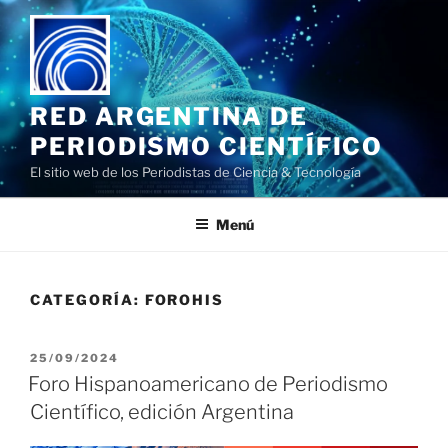
Saltar
al
contenido
RED ARGENTINA DE
PERIODISMO CIENTÍFICO
El sitio web de los Periodistas de Ciencia & Tecnología
Menú
CATEGORÍA:
FOROHIS
PUBLICADO
25/09/2024
EL
Foro Hispanoamericano de Periodismo
Científico, edición Argentina