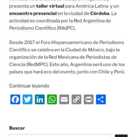
presenta un
taller virtual
para América Latina y un
encuentro presencial
en la ciudad de
Córdoba
. La
actividad es coordinada por la Red Argentina de
Periodismo Científico (RAdPC).
Desde 2017 el Foro Hispanoamericano de Periodismo
Científico se celebra en la Ciudad de México, bajo la
organización de la Red Mexicana de Periodistas de
Ciencia (RedMPC). Este año, Argentina será uno de los
países que hará eco del evento, junto con Chile y Perú.
«Foro
Continuar leyendo
Hispanoamericano
F
T
Li
W
E
C
P
C
de
a
w
n
h
m
o
ri
o
Periodismo
Científico,
c
itt
k
at
ai
p
nt
m
edición
e
er
e
s
l
y
p
Buscar
Argentina»