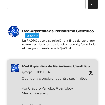
b
dI
A
Li
ar
o
n
p
n
tir
o
p
k
k
Red Argentina de Periodismo Científico
Seguir
La RADPC es una asociación sin fines de lucro que
reúne a periodistas de ciencia y tecnología de todo
el país y es miembro de la @WFSJ
Red Argentina de Periodismo Científico
@radpc
·
08/08/26
Cuando la ciencia encuentra sus límites
Por Claudio Pairoba,
@pairoboy
Medio: Rosario3