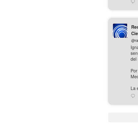
Red
Cie
@ra
Ign
sen
del 
Por
Med
La e