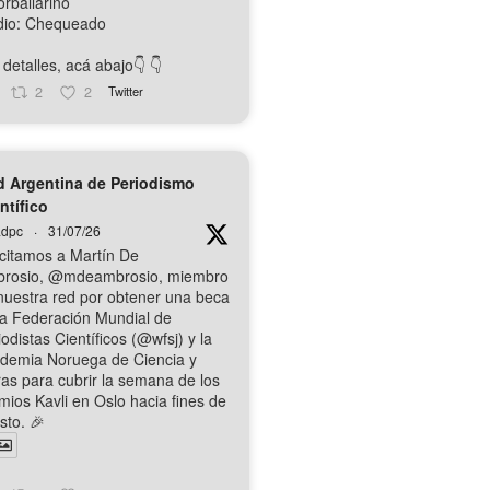
orballarino
io: Chequeado
detalles, acá abajo👇️ 👇️
2
2
Twitter
 Argentina de Periodismo
ntífico
dpc
·
31/07/26
icitamos a Martín De
rosio, @mdeambrosio, miembro
nuestra red por obtener una beca
la Federación Mundial de
odistas Científicos (@wfsj) y la
demia Noruega de Ciencia y
ras para cubrir la semana de los
mios Kavli en Oslo hacia fines de
sto. 🎉