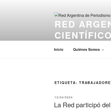
Saltar
al
contenido
RED ARGEN
CIENTÍFIC
El sitio web de los Periodistas 
Inicio
Quiénes Somos
ETIQUETA:
TRABAJADORE
PUBLICADO
13/04/2024
EL
La Red participó del