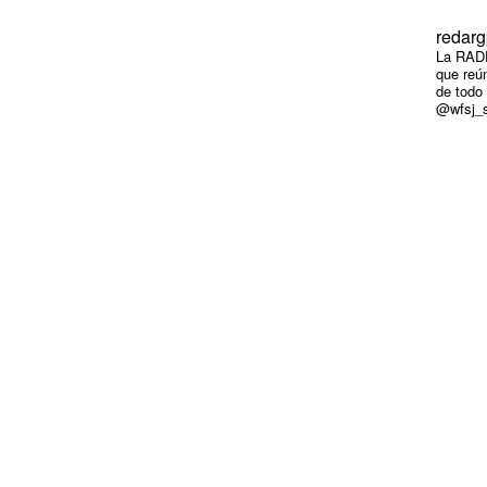
redarg
La RADP
que reún
de todo
@wfsj_s