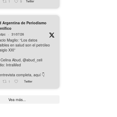
1
9
Twitter
 Argentina de Periodismo
ntífico
dpc
·
31/07/26
acio Maglio: “Los datos
sibles en salud son el petróleo
siglo XXI”
 Celina Abud, @abud_celi
io: IntraMed
ntrevista completa, aquí 👇️
1
Twitter
Vea más...