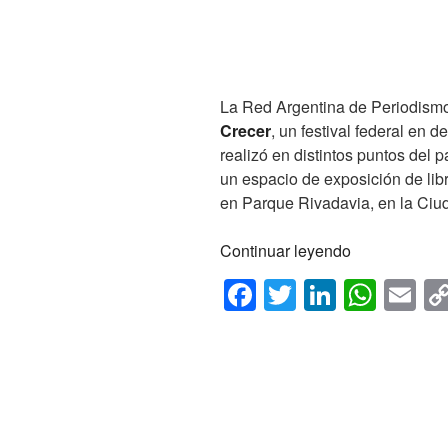
La Red Argentina de Periodismo
Crecer
, un festival federal en 
realizó en distintos puntos del 
un espacio de exposición de lib
en Parque Rivadavia, en la Ci
«La
Continuar leyendo
Red
F
T
Li
W
E
participó
a
wi
n
h
m
del
Festival
c
tt
k
at
ail
Elijo
e
er
e
s
Crecer»
b
dI
A