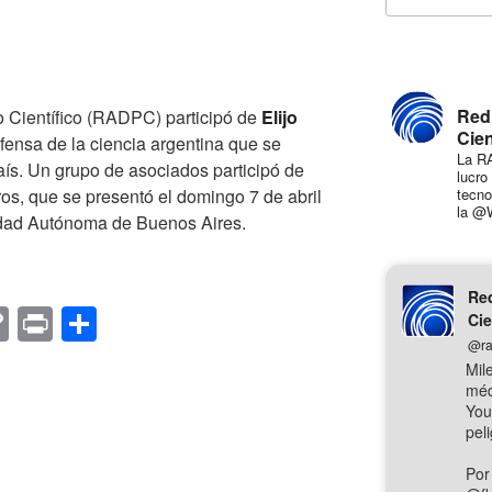
Red
 Científico (RADPC) participó de
Elijo
Cien
defensa de la ciencia argentina que se
La RA
país. Un grupo de asociados participó de
lucro
ros, que se presentó el domingo 7 de abril
tecno
la @
udad Autónoma de Buenos Aires.
Red
C
Pr
C
Cie
o
in
o
@ra
Mil
p
t
m
méd
You
y
p
pel
Li
ar
Por