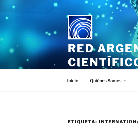
Saltar
al
contenido
RED ARGE
CIENTÍFIC
El sitio web de los Periodistas
Inicio
Quiénes Somos
ETIQUETA:
INTERNATION