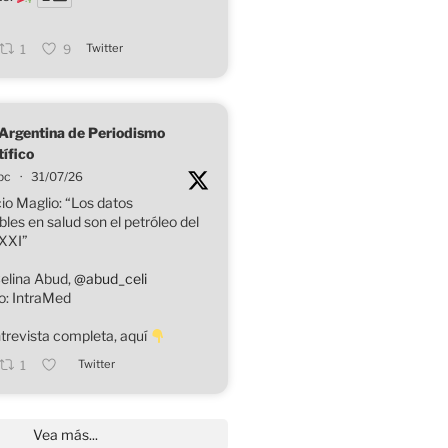
Twitter
1
9
Argentina de Periodismo
tífico
pc
·
31/07/26
io Maglio: “Los datos
bles en salud son el petróleo del
 XXI”
elina Abud,
@abud_celi
o: IntraMed
trevista completa, aquí
Twitter
1
Vea más...