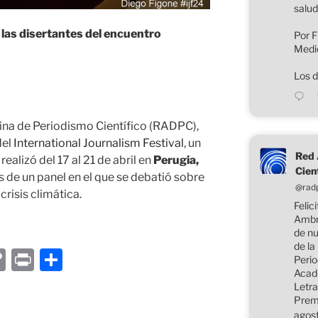
salud
 las disertantes del encuentro
Por F
Medi
Los d
ina de Periodismo Científico (RADPC),
del
International Journalism Festival
, un
Red 
ealizó del 17 al 21 de abril en
Perugia,
Cien
es de un panel en el que se debatió sobre
@rad
crisis climática.
Felic
Ambr
de nu
de la
C
P
C
Perio
Acad
o
ri
o
Letra
p
nt
m
Premi
agos