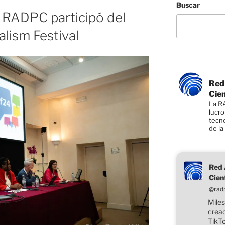
Buscar
a RADPC participó del
alism Festival
Red
Cien
La RA
lucro
tecno
de l
Red 
Cien
@rad
Miles
cread
TikTo