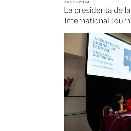
PUBLICADO
16/05/2024
EL
La presidenta de l
International Journ