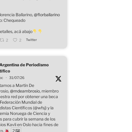
lorencia Ballarino,
@florballarino
o: Chequeado
etalles, acá abajo
Twitter
2
2
Argentina de Periodismo
tífico
pc
·
31/07/26
itamos a Martín De
osio,
@mdeambrosio
, miembro
estra red por obtener una beca
 Federación Mundial de
distas Científicos (@wfsj) y la
emia Noruega de Ciencia y
s para cubrir la semana de los
os Kavli en Oslo hacia fines de
to.
2