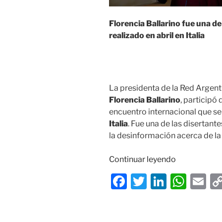
Florencia Ballarino fue una de
realizado en abril en Italia
La presidenta de la Red Argent
Florencia Ballarino
, participó 
encuentro internacional que se r
Italia
. Fue una de las disertant
la desinformación acerca de la 
«La
Continuar leyendo
presidenta
F
T
Li
W
E
de
a
w
n
h
m
la
RADPC
c
itt
k
at
ai
participó