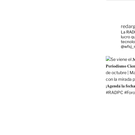
redar
La RADP
lucro q
tecnolo
@wfsj_s