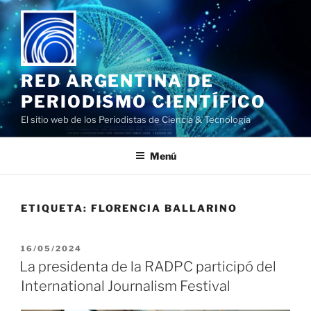
Saltar
al
contenido
RED ARGENTINA DE
PERIODISMO CIENTÍFICO
El sitio web de los Periodistas de Ciencia & Tecnología
Menú
ETIQUETA:
FLORENCIA BALLARINO
PUBLICADO
16/05/2024
EL
La presidenta de la RADPC participó del
International Journalism Festival