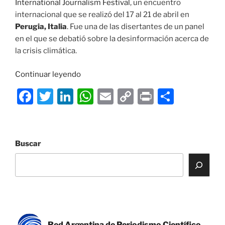
International Journalism Festival
, un encuentro
internacional que se realizó del 17 al 21 de abril en
Perugia, Italia
. Fue una de las disertantes de un panel
en el que se debatió sobre la desinformación acerca de
la crisis climática.
«La
Continuar leyendo
presidenta
F
T
Li
W
E
C
P
C
de
a
w
n
h
m
o
ri
o
la
RADPC
c
itt
k
at
ai
p
nt
m
participó
e
er
e
s
l
y
p
Buscar
del
b
dI
A
Li
ar
International
Journalism
o
n
p
n
tir
Festival»
o
p
k
k
Red Argentina de Periodismo Científico