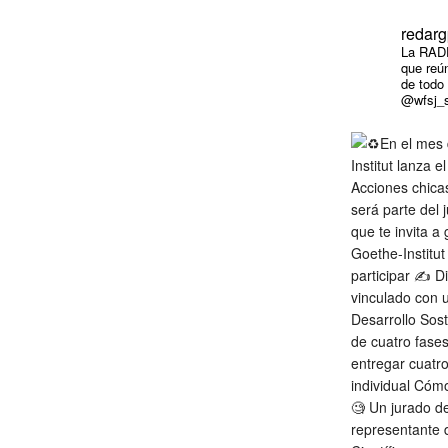
redarg
La RADP
que reún
de todo
@wfsj_s