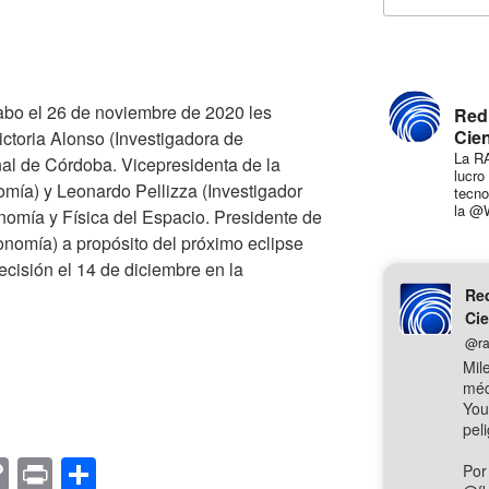
cabo el 26 de noviembre de 2020 les
Red
Cien
ctoria Alonso (Investigadora de
La RA
l de Córdoba. Vicepresidenta de la
lucro
mía) y Leonardo Pellizza (Investigador
tecno
la @
nomía y Física del Espacio. Presidente de
onomía) a propósito del próximo eclipse
ecisión el 14 de diciembre en la
Red
Cie
@ra
Mil
méd
You
pel
C
Pr
C
Por