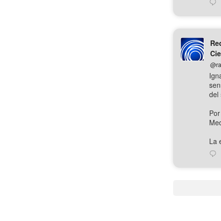
Red
Cie
@ra
Ign
sen
del 
Por
Med
La e