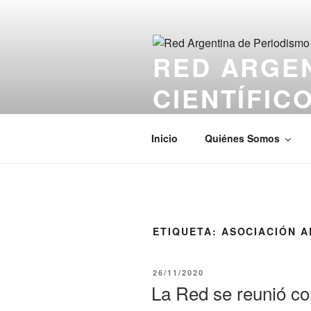
Saltar
al
contenido
RED ARGEN
CIENTÍFIC
El sitio web de los Periodistas 
Inicio
Quiénes Somos
ETIQUETA:
ASOCIACIÓN A
PUBLICADO
26/11/2020
EL
La Red se reunió co