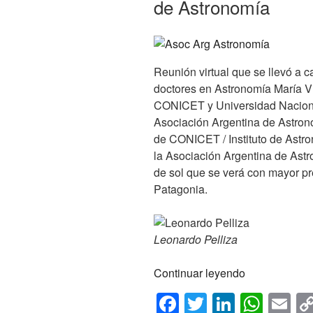
de Astronomía
Reunión virtual que se llevó a 
doctores en Astronomía María Vi
CONICET y Universidad Naciona
Asociación Argentina de Astrono
de CONICET / Instituto de Astro
la Asociación Argentina de Astr
de sol que se verá con mayor pr
Patagonia.
Leonardo Pelliza
«La
Continuar leyendo
Red
F
T
Li
W
E
se