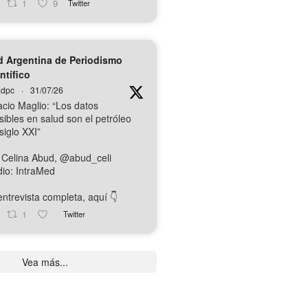
1
9
Twitter
 Argentina de Periodismo
ntífico
dpc
·
31/07/26
acio Maglio: “Los datos
sibles en salud son el petróleo
siglo XXI”
 Celina Abud, @abud_celi
io: IntraMed
ntrevista completa, aquí 👇️
1
Twitter
Vea más...