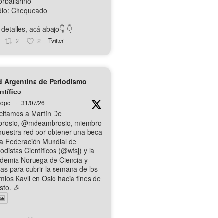
orballarino
io: Chequeado
detalles, acá abajo👇️ 👇️
2
2
Twitter
 Argentina de Periodismo
ntífico
dpc
·
31/07/26
icitamos a Martín De
rosio, @mdeambrosio, miembro
nuestra red por obtener una beca
la Federación Mundial de
odistas Científicos (@wfsj) y la
demia Noruega de Ciencia y
ras para cubrir la semana de los
mios Kavli en Oslo hacia fines de
sto. 🎉